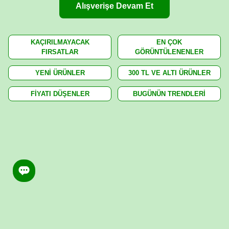
Alışverişe Devam Et
KAÇIRILMAYACAK
EN ÇOK
FIRSATLAR
GÖRÜNTÜLENENLER
YENİ ÜRÜNLER
300 TL VE ALTI ÜRÜNLER
FİYATI DÜŞENLER
BUGÜNÜN TRENDLERİ