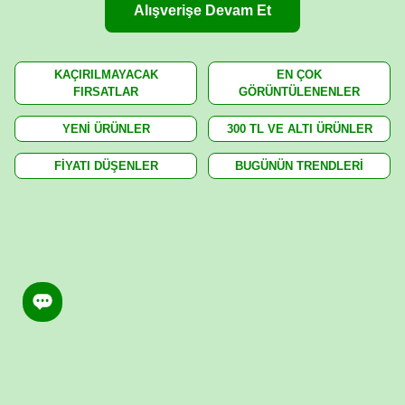
Alışverişe Devam Et
KAÇIRILMAYACAK
EN ÇOK
FIRSATLAR
GÖRÜNTÜLENENLER
YENİ ÜRÜNLER
300 TL VE ALTI ÜRÜNLER
FİYATI DÜŞENLER
BUGÜNÜN TRENDLERİ