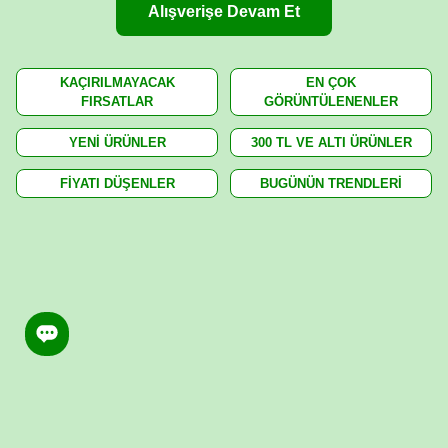
Alışverişe Devam Et
KAÇIRILMAYACAK
EN ÇOK
FIRSATLAR
GÖRÜNTÜLENENLER
YENİ ÜRÜNLER
300 TL VE ALTI ÜRÜNLER
FİYATI DÜŞENLER
BUGÜNÜN TRENDLERİ