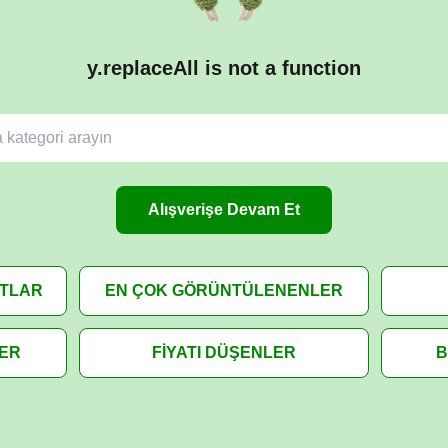
y.replaceAll is not a function
Alışverişe Devam Et
ATLAR
EN ÇOK GÖRÜNTÜLENENLER
LER
FİYATI DÜŞENLER
B