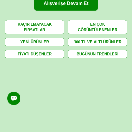
Alışverişe Devam Et
KAÇIRILMAYACAK
EN ÇOK
FIRSATLAR
GÖRÜNTÜLENENLER
YENİ ÜRÜNLER
300 TL VE ALTI ÜRÜNLER
FİYATI DÜŞENLER
BUGÜNÜN TRENDLERİ