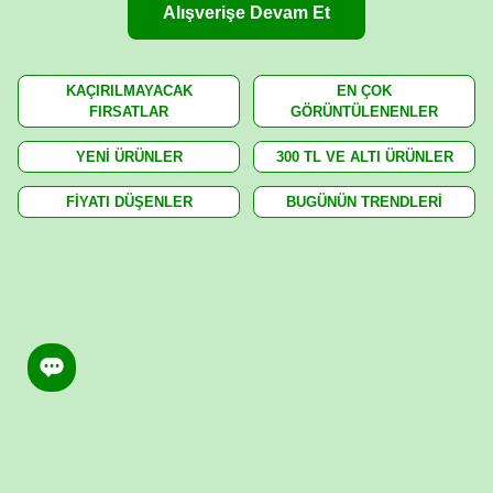
Alışverişe Devam Et
KAÇIRILMAYACAK
EN ÇOK
FIRSATLAR
GÖRÜNTÜLENENLER
YENİ ÜRÜNLER
300 TL VE ALTI ÜRÜNLER
FİYATI DÜŞENLER
BUGÜNÜN TRENDLERİ