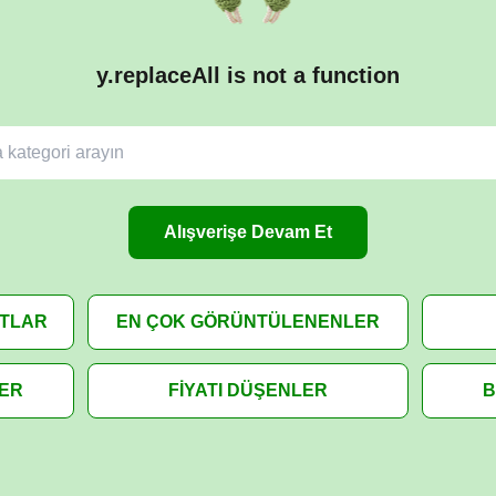
y.replaceAll is not a function
Alışverişe Devam Et
ATLAR
EN ÇOK GÖRÜNTÜLENENLER
LER
FİYATI DÜŞENLER
B