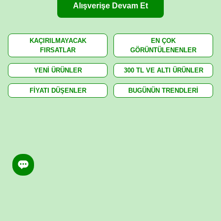
Alışverişe Devam Et
KAÇIRILMAYACAK
EN ÇOK
FIRSATLAR
GÖRÜNTÜLENENLER
YENİ ÜRÜNLER
300 TL VE ALTI ÜRÜNLER
FİYATI DÜŞENLER
BUGÜNÜN TRENDLERİ