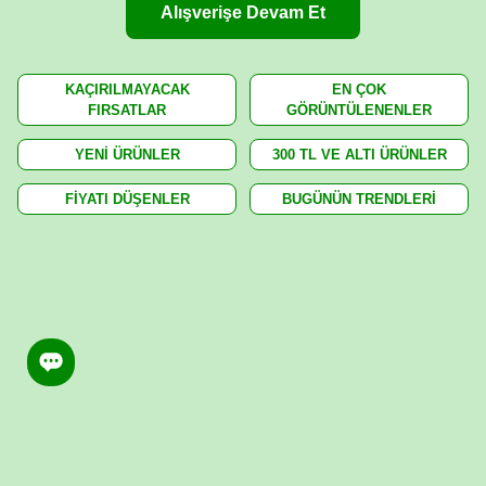
Alışverişe Devam Et
KAÇIRILMAYACAK
EN ÇOK
FIRSATLAR
GÖRÜNTÜLENENLER
YENİ ÜRÜNLER
300 TL VE ALTI ÜRÜNLER
FİYATI DÜŞENLER
BUGÜNÜN TRENDLERİ