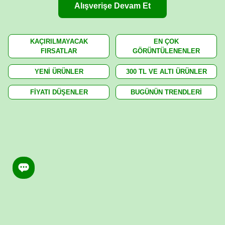
Alışverişe Devam Et
KAÇIRILMAYACAK
EN ÇOK
FIRSATLAR
GÖRÜNTÜLENENLER
YENİ ÜRÜNLER
300 TL VE ALTI ÜRÜNLER
FİYATI DÜŞENLER
BUGÜNÜN TRENDLERİ