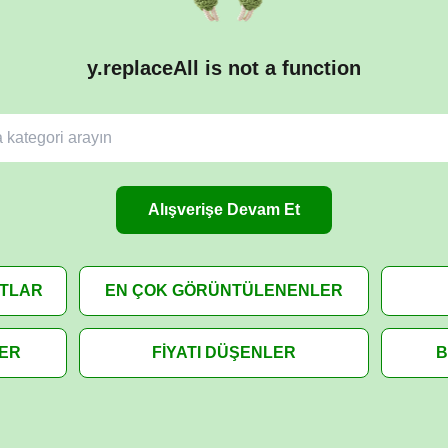
y.replaceAll is not a function
Alışverişe Devam Et
ATLAR
EN ÇOK GÖRÜNTÜLENENLER
LER
FİYATI DÜŞENLER
B