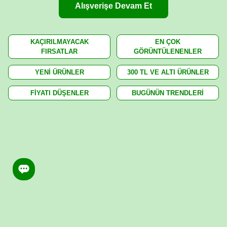
Alışverişe Devam Et
KAÇIRILMAYACAK
EN ÇOK
FIRSATLAR
GÖRÜNTÜLENENLER
YENİ ÜRÜNLER
300 TL VE ALTI ÜRÜNLER
FİYATI DÜŞENLER
BUGÜNÜN TRENDLERİ