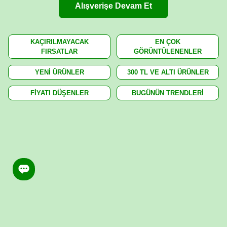
Alışverişe Devam Et
KAÇIRILMAYACAK
EN ÇOK
FIRSATLAR
GÖRÜNTÜLENENLER
YENİ ÜRÜNLER
300 TL VE ALTI ÜRÜNLER
FİYATI DÜŞENLER
BUGÜNÜN TRENDLERİ