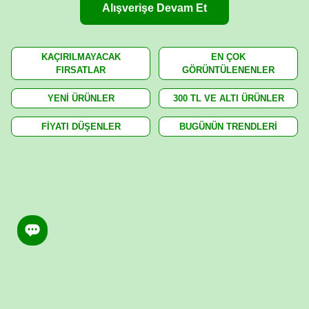
Alışverişe Devam Et
KAÇIRILMAYACAK
EN ÇOK
FIRSATLAR
GÖRÜNTÜLENENLER
YENİ ÜRÜNLER
300 TL VE ALTI ÜRÜNLER
FİYATI DÜŞENLER
BUGÜNÜN TRENDLERİ