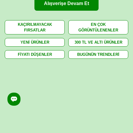
Alışverişe Devam Et
KAÇIRILMAYACAK
EN ÇOK
FIRSATLAR
GÖRÜNTÜLENENLER
YENİ ÜRÜNLER
300 TL VE ALTI ÜRÜNLER
FİYATI DÜŞENLER
BUGÜNÜN TRENDLERİ