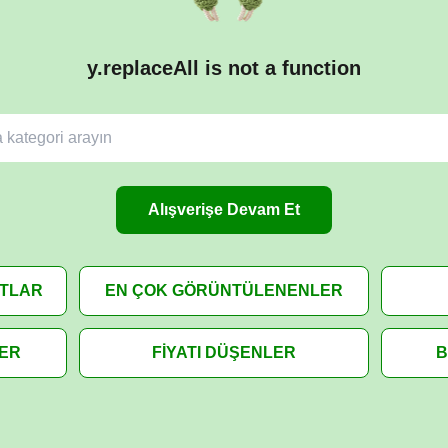
y.replaceAll is not a function
Alışverişe Devam Et
ATLAR
EN ÇOK GÖRÜNTÜLENENLER
LER
FİYATI DÜŞENLER
B