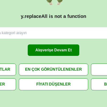
y.replaceAll is not a function
Alışverişe Devam Et
ATLAR
EN ÇOK GÖRÜNTÜLENENLER
LER
FİYATI DÜŞENLER
B