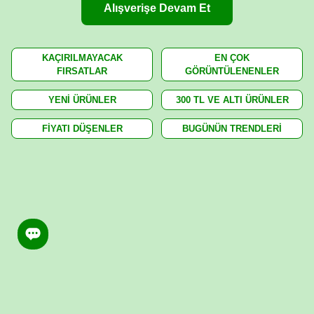
Alışverişe Devam Et
KAÇIRILMAYACAK
EN ÇOK
FIRSATLAR
GÖRÜNTÜLENENLER
YENİ ÜRÜNLER
300 TL VE ALTI ÜRÜNLER
FİYATI DÜŞENLER
BUGÜNÜN TRENDLERİ