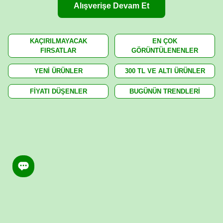
Alışverişe Devam Et
KAÇIRILMAYACAK
EN ÇOK
FIRSATLAR
GÖRÜNTÜLENENLER
YENİ ÜRÜNLER
300 TL VE ALTI ÜRÜNLER
FİYATI DÜŞENLER
BUGÜNÜN TRENDLERİ