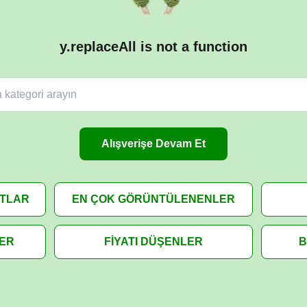
y.replaceAll is not a function
Alışverişe Devam Et
ATLAR
EN ÇOK GÖRÜNTÜLENENLER
LER
FİYATI DÜŞENLER
B