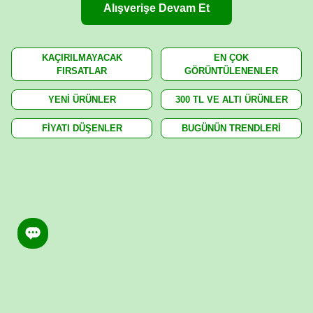
Alışverişe Devam Et
KAÇIRILMAYACAK
EN ÇOK
FIRSATLAR
GÖRÜNTÜLENENLER
YENİ ÜRÜNLER
300 TL VE ALTI ÜRÜNLER
FİYATI DÜŞENLER
BUGÜNÜN TRENDLERİ