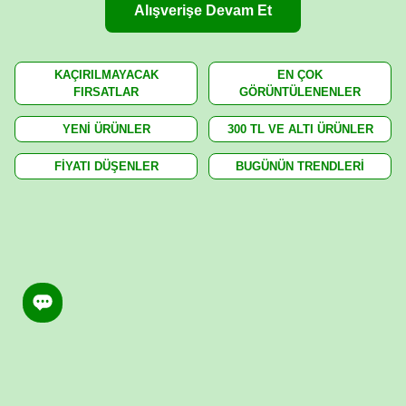
Alışverişe Devam Et
KAÇIRILMAYACAK
EN ÇOK
FIRSATLAR
GÖRÜNTÜLENENLER
YENİ ÜRÜNLER
300 TL VE ALTI ÜRÜNLER
FİYATI DÜŞENLER
BUGÜNÜN TRENDLERİ