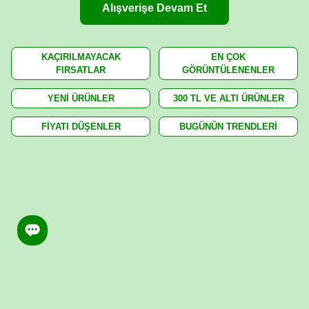
Alışverişe Devam Et
KAÇIRILMAYACAK
EN ÇOK
FIRSATLAR
GÖRÜNTÜLENENLER
YENİ ÜRÜNLER
300 TL VE ALTI ÜRÜNLER
FİYATI DÜŞENLER
BUGÜNÜN TRENDLERİ