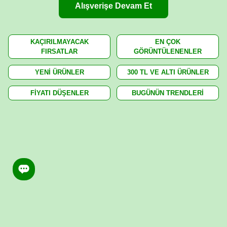
Alışverişe Devam Et
KAÇIRILMAYACAK
EN ÇOK
FIRSATLAR
GÖRÜNTÜLENENLER
YENİ ÜRÜNLER
300 TL VE ALTI ÜRÜNLER
FİYATI DÜŞENLER
BUGÜNÜN TRENDLERİ