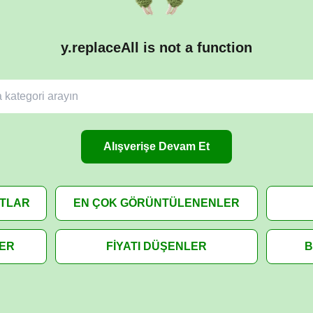
y.replaceAll is not a function
Alışverişe Devam Et
ATLAR
EN ÇOK GÖRÜNTÜLENENLER
LER
FİYATI DÜŞENLER
B