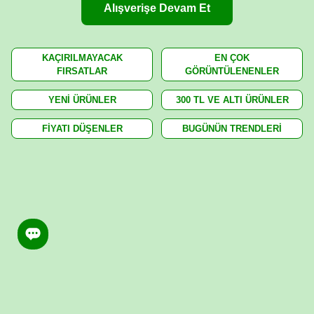
Alışverişe Devam Et
KAÇIRILMAYACAK
EN ÇOK
FIRSATLAR
GÖRÜNTÜLENENLER
YENİ ÜRÜNLER
300 TL VE ALTI ÜRÜNLER
FİYATI DÜŞENLER
BUGÜNÜN TRENDLERİ