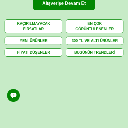
Alışverişe Devam Et
KAÇIRILMAYACAK
EN ÇOK
FIRSATLAR
GÖRÜNTÜLENENLER
YENİ ÜRÜNLER
300 TL VE ALTI ÜRÜNLER
FİYATI DÜŞENLER
BUGÜNÜN TRENDLERİ