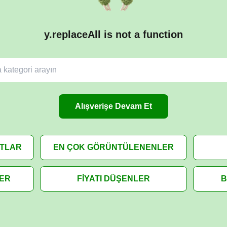
y.replaceAll is not a function
Alışverişe Devam Et
ATLAR
EN ÇOK GÖRÜNTÜLENENLER
LER
FİYATI DÜŞENLER
B