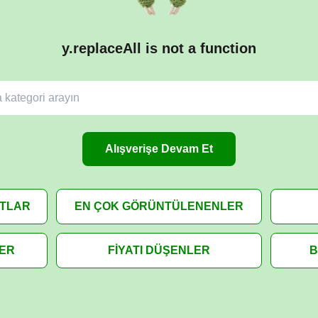
y.replaceAll is not a function
Alışverişe Devam Et
ATLAR
EN ÇOK GÖRÜNTÜLENENLER
LER
FİYATI DÜŞENLER
B