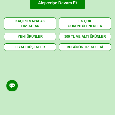
Alışverişe Devam Et
KAÇIRILMAYACAK
EN ÇOK
FIRSATLAR
GÖRÜNTÜLENENLER
YENİ ÜRÜNLER
300 TL VE ALTI ÜRÜNLER
FİYATI DÜŞENLER
BUGÜNÜN TRENDLERİ