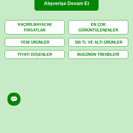
Alışverişe Devam Et
KAÇIRILMAYACAK
EN ÇOK
FIRSATLAR
GÖRÜNTÜLENENLER
YENİ ÜRÜNLER
300 TL VE ALTI ÜRÜNLER
FİYATI DÜŞENLER
BUGÜNÜN TRENDLERİ