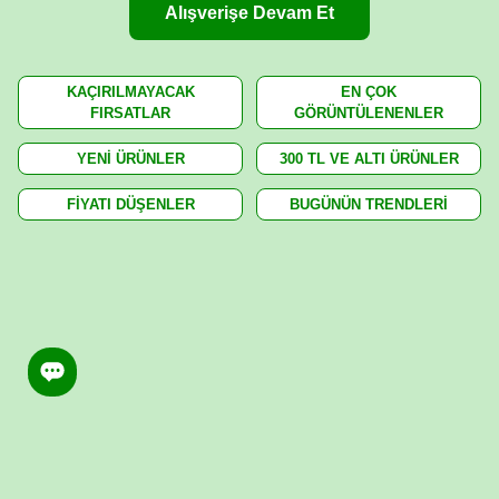
Alışverişe Devam Et
KAÇIRILMAYACAK
EN ÇOK
FIRSATLAR
GÖRÜNTÜLENENLER
YENİ ÜRÜNLER
300 TL VE ALTI ÜRÜNLER
FİYATI DÜŞENLER
BUGÜNÜN TRENDLERİ