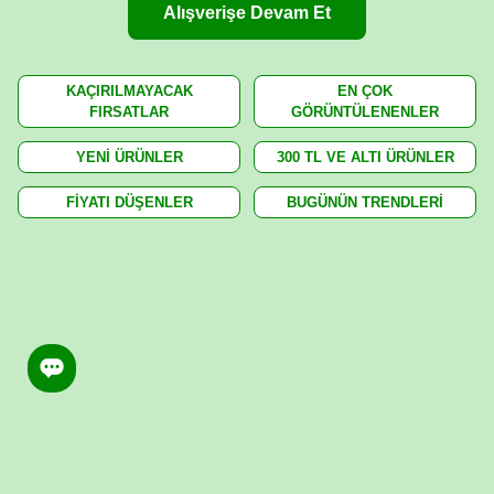
Alışverişe Devam Et
KAÇIRILMAYACAK
EN ÇOK
FIRSATLAR
GÖRÜNTÜLENENLER
YENİ ÜRÜNLER
300 TL VE ALTI ÜRÜNLER
FİYATI DÜŞENLER
BUGÜNÜN TRENDLERİ