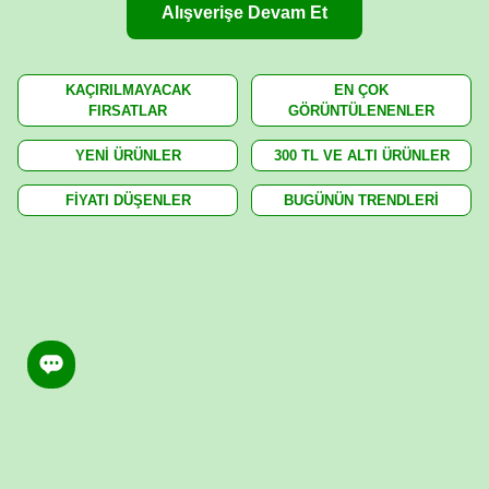
Alışverişe Devam Et
KAÇIRILMAYACAK
EN ÇOK
FIRSATLAR
GÖRÜNTÜLENENLER
YENİ ÜRÜNLER
300 TL VE ALTI ÜRÜNLER
FİYATI DÜŞENLER
BUGÜNÜN TRENDLERİ