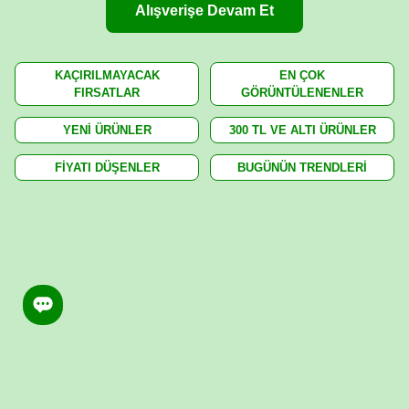
Alışverişe Devam Et
KAÇIRILMAYACAK
EN ÇOK
FIRSATLAR
GÖRÜNTÜLENENLER
YENİ ÜRÜNLER
300 TL VE ALTI ÜRÜNLER
FİYATI DÜŞENLER
BUGÜNÜN TRENDLERİ