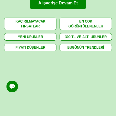
Alışverişe Devam Et
KAÇIRILMAYACAK
EN ÇOK
FIRSATLAR
GÖRÜNTÜLENENLER
YENİ ÜRÜNLER
300 TL VE ALTI ÜRÜNLER
FİYATI DÜŞENLER
BUGÜNÜN TRENDLERİ