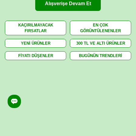
Alışverişe Devam Et
KAÇIRILMAYACAK
EN ÇOK
FIRSATLAR
GÖRÜNTÜLENENLER
YENİ ÜRÜNLER
300 TL VE ALTI ÜRÜNLER
FİYATI DÜŞENLER
BUGÜNÜN TRENDLERİ