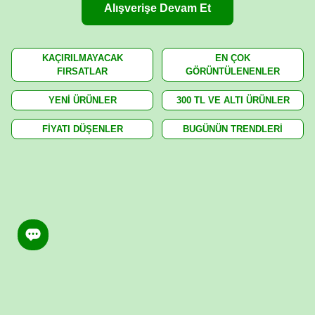
Alışverişe Devam Et
KAÇIRILMAYACAK
EN ÇOK
FIRSATLAR
GÖRÜNTÜLENENLER
YENİ ÜRÜNLER
300 TL VE ALTI ÜRÜNLER
FİYATI DÜŞENLER
BUGÜNÜN TRENDLERİ