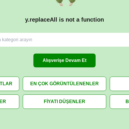
y.replaceAll is not a function
Alışverişe Devam Et
ATLAR
EN ÇOK GÖRÜNTÜLENENLER
LER
FİYATI DÜŞENLER
B