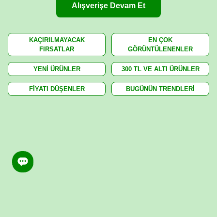
Alışverişe Devam Et
KAÇIRILMAYACAK
EN ÇOK
FIRSATLAR
GÖRÜNTÜLENENLER
YENİ ÜRÜNLER
300 TL VE ALTI ÜRÜNLER
FİYATI DÜŞENLER
BUGÜNÜN TRENDLERİ