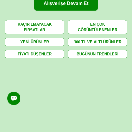
Alışverişe Devam Et
KAÇIRILMAYACAK
EN ÇOK
FIRSATLAR
GÖRÜNTÜLENENLER
YENİ ÜRÜNLER
300 TL VE ALTI ÜRÜNLER
FİYATI DÜŞENLER
BUGÜNÜN TRENDLERİ