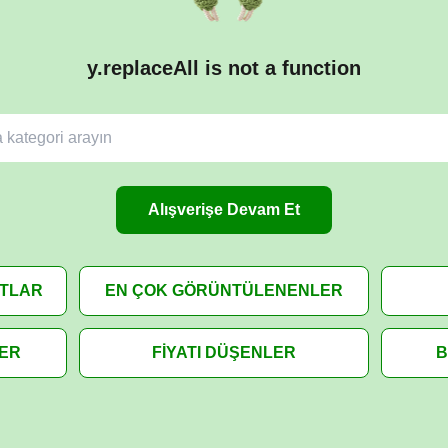
y.replaceAll is not a function
Alışverişe Devam Et
ATLAR
EN ÇOK GÖRÜNTÜLENENLER
LER
FİYATI DÜŞENLER
B