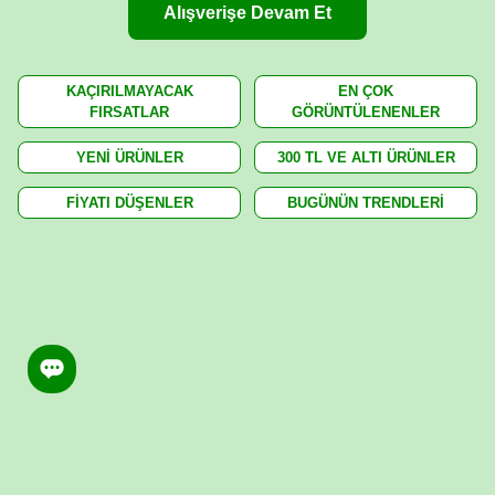
Alışverişe Devam Et
KAÇIRILMAYACAK
EN ÇOK
FIRSATLAR
GÖRÜNTÜLENENLER
YENİ ÜRÜNLER
300 TL VE ALTI ÜRÜNLER
FİYATI DÜŞENLER
BUGÜNÜN TRENDLERİ