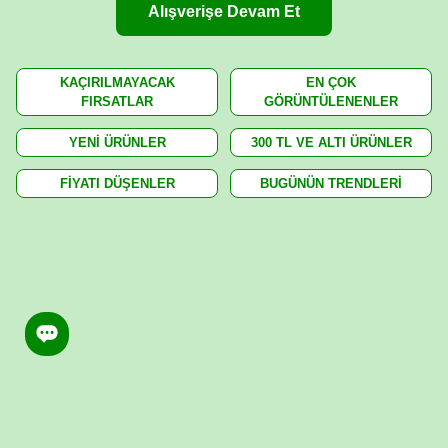
Alışverişe Devam Et
KAÇIRILMAYACAK
EN ÇOK
FIRSATLAR
GÖRÜNTÜLENENLER
YENİ ÜRÜNLER
300 TL VE ALTI ÜRÜNLER
FİYATI DÜŞENLER
BUGÜNÜN TRENDLERİ