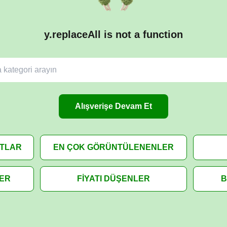
y.replaceAll is not a function
Alışverişe Devam Et
ATLAR
EN ÇOK GÖRÜNTÜLENENLER
LER
FİYATI DÜŞENLER
B