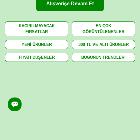
Alışverişe Devam Et
KAÇIRILMAYACAK
EN ÇOK
FIRSATLAR
GÖRÜNTÜLENENLER
YENİ ÜRÜNLER
300 TL VE ALTI ÜRÜNLER
FİYATI DÜŞENLER
BUGÜNÜN TRENDLERİ