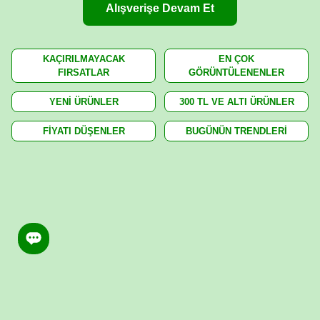
Alışverişe Devam Et
KAÇIRILMAYACAK
EN ÇOK
FIRSATLAR
GÖRÜNTÜLENENLER
YENİ ÜRÜNLER
300 TL VE ALTI ÜRÜNLER
FİYATI DÜŞENLER
BUGÜNÜN TRENDLERİ