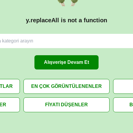
y.replaceAll is not a function
Alışverişe Devam Et
ATLAR
EN ÇOK GÖRÜNTÜLENENLER
LER
FİYATI DÜŞENLER
B