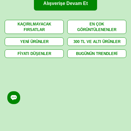
Alışverişe Devam Et
KAÇIRILMAYACAK
EN ÇOK
FIRSATLAR
GÖRÜNTÜLENENLER
YENİ ÜRÜNLER
300 TL VE ALTI ÜRÜNLER
FİYATI DÜŞENLER
BUGÜNÜN TRENDLERİ