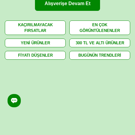
Alışverişe Devam Et
KAÇIRILMAYACAK
EN ÇOK
FIRSATLAR
GÖRÜNTÜLENENLER
YENİ ÜRÜNLER
300 TL VE ALTI ÜRÜNLER
FİYATI DÜŞENLER
BUGÜNÜN TRENDLERİ